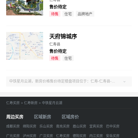
仁寿县
售价待定
效果图
待售
住宅
品牌地产
天府锦城序
仁寿县
售价待定
效果图
待售
住宅
中铁星月云湖，新房价格售价待定楼盘项目位于：仁寿-仁寿县-仁寿和谐大道中铁星月云湖。了解更多楼盘售楼电话、房价、户型、绿化率、周边配套、产权、物业、开发商等中铁星月云湖楼盘信息，关注吉屋仁寿中铁星月云湖！

仁寿买房
>
仁寿新房
>
中铁星月云湖
周边买房
区域新房
区域房价
成都买房
绵阳买房
乐山买房
南充买房
眉山买房
宜宾买房
巴中买房
广元买房
泸州买房
广汉买房
仁寿买房
德阳买房
内江买房
安岳买房