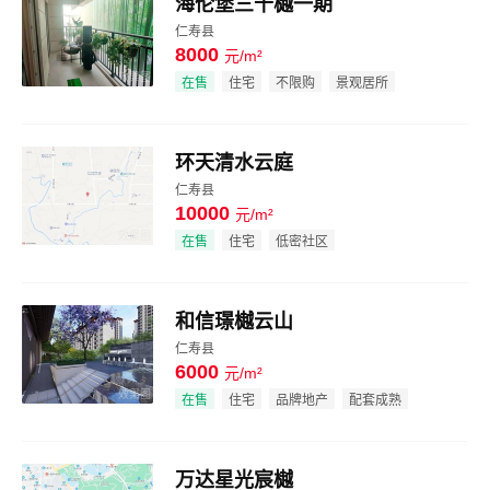
海伦堡三千樾一期
仁寿县
8000
元/m²
效果图
在售
住宅
不限购
景观居所
环天清水云庭
仁寿县
10000
元/m²
效果图
在售
住宅
低密社区
和信璟樾云山
仁寿县
6000
元/m²
效果图
在售
住宅
品牌地产
配套成熟
万达星光宸樾