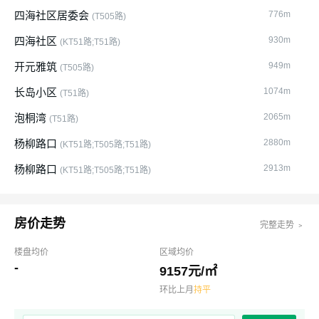
仁寿县黑龙滩镇环湖西路印象龙滩酒店停车场)
四海社区居委会
776m
(T505路)
四海社区
930m
(KT51路;T51路)
开元雅筑
949m
(T505路)
长岛小区
1074m
(T51路)
泡桐湾
2065m
(T51路)
杨柳路口
2880m
(KT51路;T505路;T51路)
杨柳路口
2913m
(KT51路;T505路;T51路)
房价走势
完整走势 ﹥
楼盘均价
区域均价
-
9157元/㎡
环比上月
持平