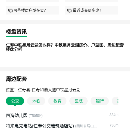
哪些楼层户型在卖？
最近成交价多少？
楼盘资讯
仁寿中铁星月云湖怎么样？中铁星月云湖房价、户型图、周边配套
楼盘分析
周边配套
位置：仁寿县-仁寿和谐大道中铁星月云湖
公交
地铁
教育
医院
银行
美食
四海幼儿园
334m
(T505路)
特来电充电站(仁寿公交雅筑酒店站)
736m
(四川省眉山市