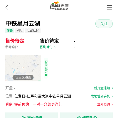

中铁星月云湖
关注
在售
别墅
低密社区
售价待定
售价待定
-
参考均价
咨询首付
-
查
看
更
多
位置交通图
开盘
-
新开盘通知
-
位置
仁寿县
仁寿和谐大道中铁星月云湖
发地址到手机
看房
提前预约，一对一介绍更详细
立即预约
变价通知
组团砍价