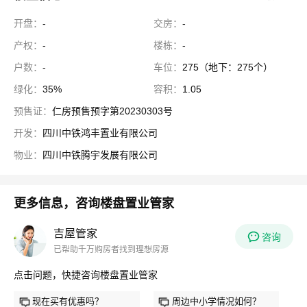
开盘：
-
交房：
-
产权：
-
楼栋：
-
户数：
-
车位：
275（地下：275个）
绿化：
35%
容积：
1.05
预售证：
仁房预售预字第20230303号
开发：
四川中铁鸿丰置业有限公司
物业：
四川中铁腾宇发展有限公司
更多信息，咨询楼盘置业管家
吉屋管家
咨询
已帮助千万购房者找到理想房源
点击问题，快捷咨询楼盘置业管家
现在买有优惠吗？
周边中小学情况如何？