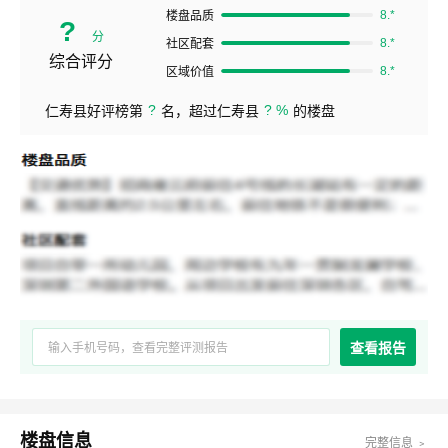
8.*
楼盘品质
?
分
8.*
社区配套
综合评分
8.*
区域价值
?
? %
仁寿县好评榜第
名，超过仁寿县
的楼盘
查看报告
楼盘信息
完整信息 ﹥